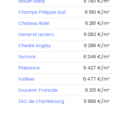
Moulin Bailly
5 780 €/m²
Champs Philippe Sud
6 180 €/m²
Chateau Ridel
6 281 €/m²
General Leclerc
6 082 €/m²
Chedal Anglay
6 296 €/m²
Sartoris
6 246 €/m²
Plaisance
6 427 €/m²
Vallées
6 477 €/m²
Souvenir Francais
6 201 €/m²
ZAC de Charlebourg
5 988 €/m²