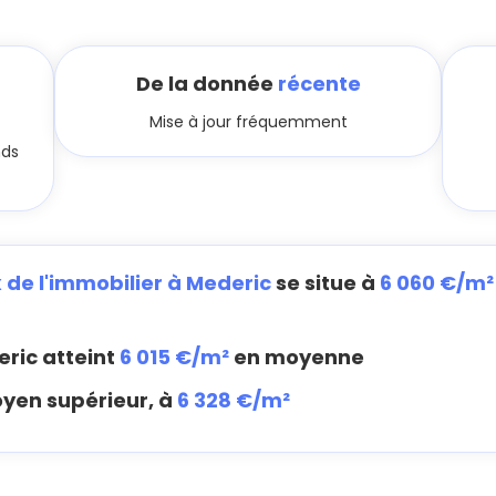
De la donnée
récente
Mise à jour fréquemment
nds
x de l'immobilier à Mederic
se situe à
6 060 €/m²
ric atteint
6 015 €/m²
en moyenne
oyen supérieur, à
6 328 €/m²