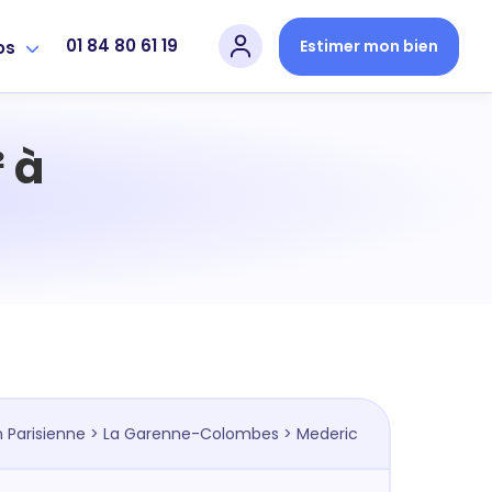
01 84 80 61 19
Estimer mon bien
os
 à
 Parisienne
>
La Garenne-Colombes
> Mederic