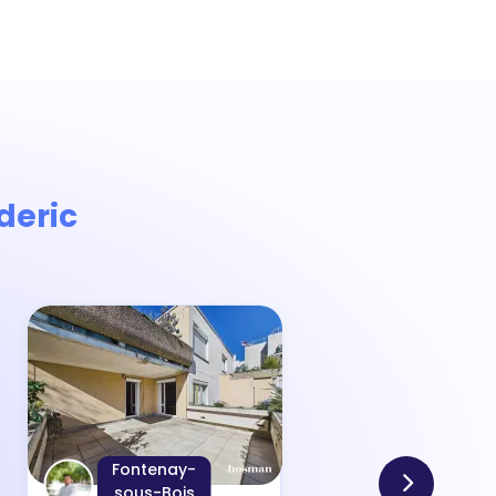
deric
Fontenay-
sous-Bois