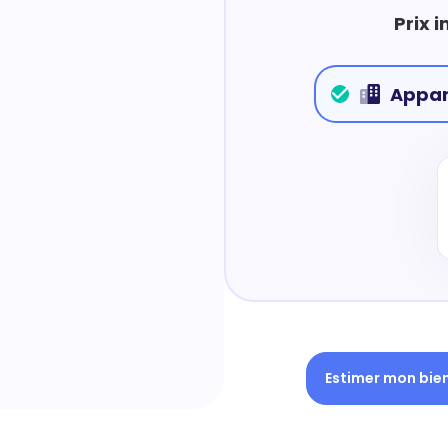
Prix 
Appa
Estimer mon bie