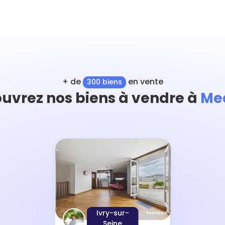
+ de
en vente
300 biens
uvrez nos biens à vendre à
Me
Ivry-sur-
Seine