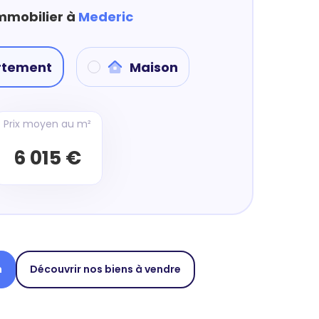
immobilier à
Mederic
rtement
Maison
Prix moyen au m²
6 015 €
n
Découvrir nos biens à vendre