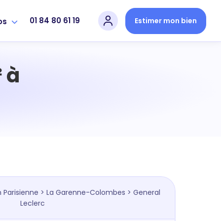
01 84 80 61 19
Estimer mon bien
os
 à
 Parisienne
>
La Garenne-Colombes
> General
Leclerc