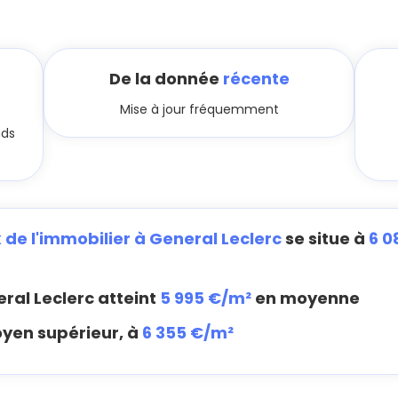
De la donnée
récente
Mise à jour fréquemment
nds
x de l'immobilier à General Leclerc
se situe à
6 0
ral Leclerc atteint
5 995 €/m²
en moyenne
oyen supérieur, à
6 355 €/m²