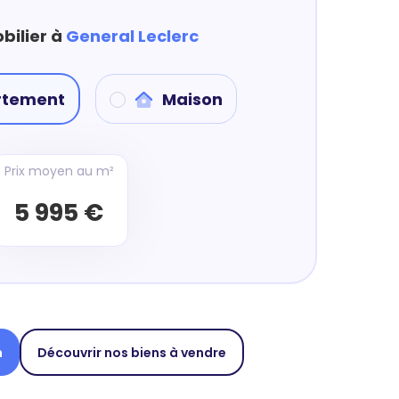
bilier à
General Leclerc
rtement
Maison
Prix moyen au m²
5 995 €
n
Découvrir nos biens à vendre