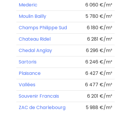
Mederic
6 060 €/m²
Moulin Bailly
5 780 €/m²
Champs Philippe Sud
6 180 €/m²
Chateau Ridel
6 281 €/m²
Chedal Anglay
6 296 €/m²
Sartoris
6 246 €/m²
Plaisance
6 427 €/m²
Vallées
6 477 €/m²
Souvenir Francais
6 201 €/m²
ZAC de Charlebourg
5 988 €/m²