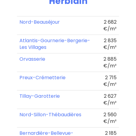
Herblain
Nord-Beauséjour
2 682
€/m²
Atlantis-Gournerie-Bergerie-
2 835
Les Villages
€/m²
Orvasserie
2 885
€/m²
Preux-Crémetterie
2 715
€/m²
Tillay-Garotterie
2 627
€/m²
Nord-Sillon-Thébaudières
2 560
€/m²
Bernardière-Bellevue-
2 185