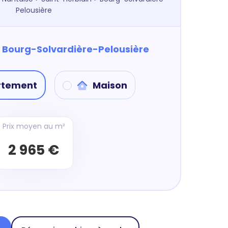
Pelousière
à
Bourg-Solvardière-Pelousière
rtement
Maison
Prix moyen au m²
2 965 €