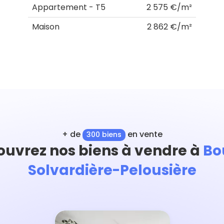
Appartement - T5
2 575 €/m²
Maison
2 862 €/m²
+ de
en vente
300 biens
ouvrez nos biens à vendre à
Bo
Solvardière-Pelousière