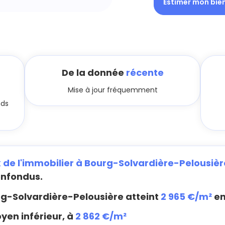
Estimer mon bie
De la donnée
récente
Mise à jour fréquemment
nds
x de l'immobilier à Bourg-Solvardière-Pelousièr
onfondus.
g-Solvardière-Pelousière atteint
2 965 €/m²
en
yen inférieur, à
2 862 €/m²