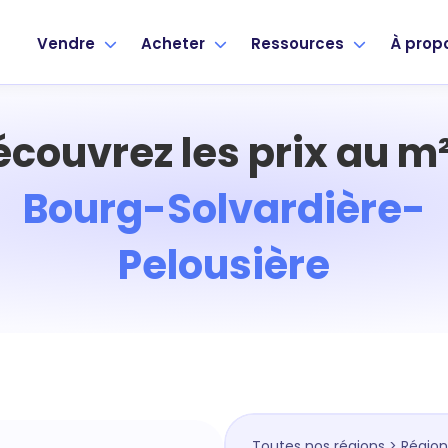
Vendre
Acheter
Ressources
À prop
écouvrez les prix au m²
Bourg-Solvardière-
Pelousière
Toutes nos régions
>
Région