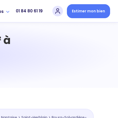
01 84 80 61 19
Estimer mon bien
os
 à
 Nantaise
>
Saint-Herblain
> Bourg-Solvardière-