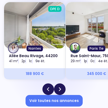
DPE D
Nantes
Paris 11e
Allée Beau Rivage, 44200
Rue Saint-Maur, 750
41 m²
2p
1c
9e ét.
29 m²
1p
0c
4e ét.
188 900 €
345 000 €
Voir toutes nos annonces