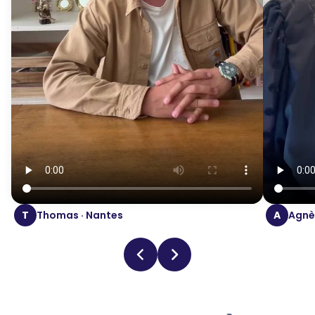
T
Thomas · Nantes
A
Agnès