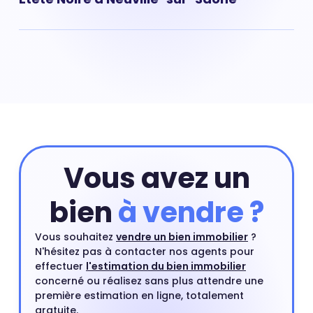
arrivés sur le marché et la concurrence pour l'achat
d'un appartement à Neuville-sur-Saône s'est
accentuée. Les prix ont par conséquent augmenté. Prix
Il en va de même pour le prix des maisons situées dans
appartement Vosne-Etete Noire : 3 222 €
le quartier de Vosne-Etete Noire à Neuville-sur-Saône.
Les maisons sont des biens immobiliers rares en
centre-ville et leurs prix peuvent exploser à certains
endroits. Prix maison Vosne-Etete Noire : 3 111 €
Vous avez un
bien
à vendre ?
Vous souhaitez
vendre un bien immobilier
?
N'hésitez pas à contacter nos agents pour
effectuer
l'estimation du bien immobilier
concerné ou réalisez sans plus attendre une
première estimation en ligne, totalement
gratuite.