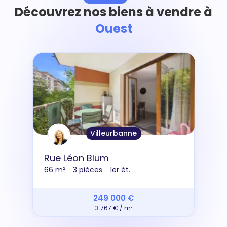
Découvrez nos biens à vendre à
Ouest
Villeurbanne
Rue Léon Blum
66 m²
3 pièces
1er ét.
249 000 €
3 767 € / m²