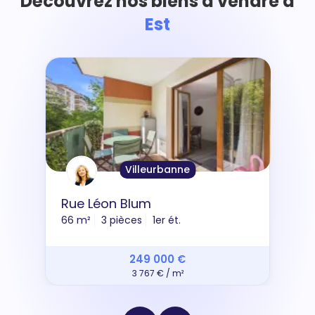
Découvrez nos biens à vendre à
Est
Villeurbanne
Rue Léon Blum
66 m²
3 pièces
1er ét.
249 000 €
3 767 € / m²