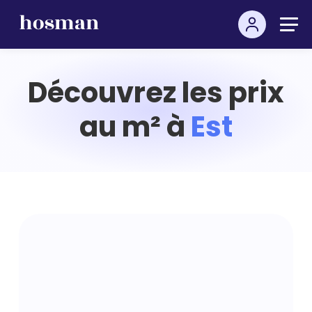
Découvrez les prix
au m² à
Est