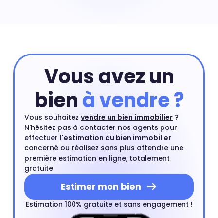
d'un appartement situé dans le même quartier. Une
maison en centre-ville ou proche d'un centre ville est
un type de bien très recherché par les acheteurs.
Vous avez un
bien
à vendre ?
Vous souhaitez
vendre un bien immobilier
?
N'hésitez pas à contacter nos agents pour
effectuer
l'estimation du bien immobilier
concerné ou réalisez sans plus attendre une
première estimation en ligne, totalement
gratuite.
Estimer mon bien
Estimation 100% gratuite et sans engagement !