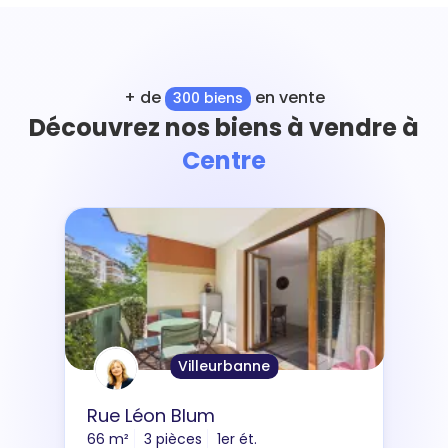
+ de
en vente
300 biens
Découvrez nos biens à vendre à
Centre
Villeurbanne
Rue Léon Blum
66 m²
3 pièces
1er ét.