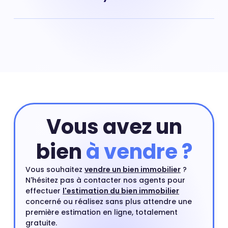
appartement à Lyon 4e s'est accentuée. Les prix ont
par conséquent augmenté. Prix appartement Croix
Il en va de même pour le prix des maisons situées dans
Rousse-Centre : 4 633 €
le quartier de Croix Rousse-Centre à Lyon 4e. Les
maisons sont des biens immobiliers rares en centre-
ville et leurs prix peuvent exploser à certains endroits.
Prix maison Croix Rousse-Centre : 4 284 €
Vous avez un
bien
à vendre ?
Vous souhaitez
vendre un bien immobilier
?
N'hésitez pas à contacter nos agents pour
effectuer
l'estimation du bien immobilier
concerné ou réalisez sans plus attendre une
première estimation en ligne, totalement
gratuite.