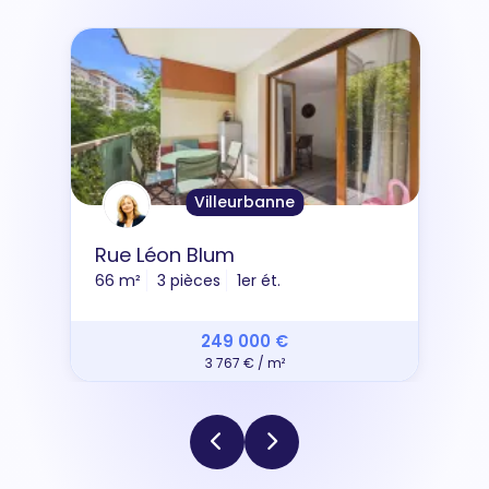
Villeurbanne
Rue Léon Blum
66 m²
3 pièces
1er ét.
249 000 €
3 767 € / m²