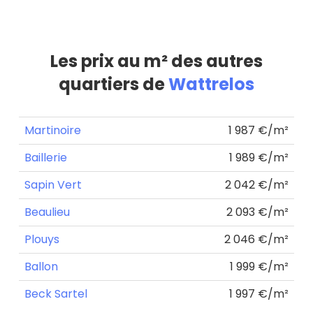
Les prix au m² des autres
quartiers de
Wattrelos
Martinoire
1 987 €/m²
Baillerie
1 989 €/m²
Sapin Vert
2 042 €/m²
Beaulieu
2 093 €/m²
Plouys
2 046 €/m²
Ballon
1 999 €/m²
Beck Sartel
1 997 €/m²