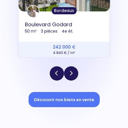
Bordeaux
Boulevard Godard
50 m²
3 pièces
4e ét.
242 000 €
4 840 € / m²
Découvrir nos biens en vente