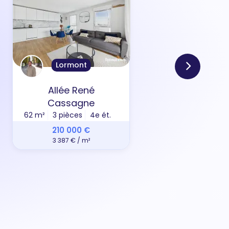
Lormont
Allée René
Ru
Cassagne
62 m²
3 pièces
4e ét.
88 m
210 000 €
3 387 € / m²