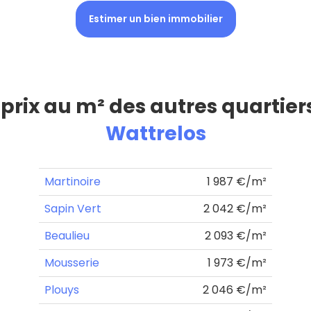
Estimer un bien immobilier
 prix au m² des autres quartier
Wattrelos
Martinoire
1 987 €/m²
Sapin Vert
2 042 €/m²
Beaulieu
2 093 €/m²
Mousserie
1 973 €/m²
Plouys
2 046 €/m²