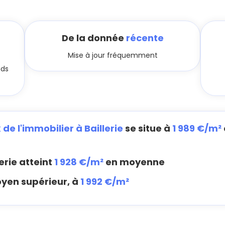
De la donnée
récente
Mise à jour fréquemment
nds
 de l'immobilier à Baillerie
se situe à
1 989 €/m²
erie atteint
1 928 €/m²
en moyenne
oyen supérieur, à
1 992 €/m²