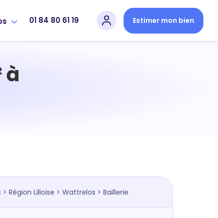
01 84 80 61 19
Estimer mon bien
os
 à
s
>
Région Lilloise
>
Wattrelos
> Baillerie