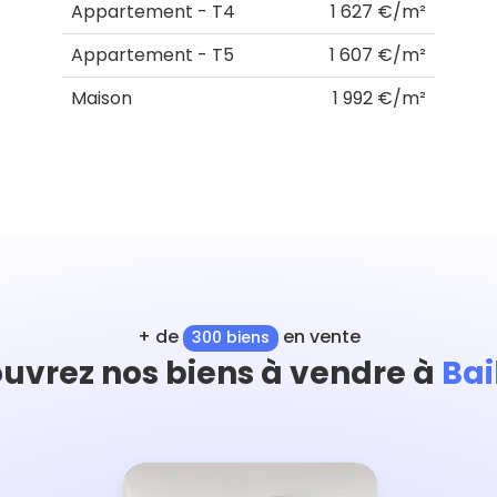
Appartement - T4
1 627 €/m²
Appartement - T5
1 607 €/m²
Maison
1 992 €/m²
+ de
en vente
300 biens
uvrez nos biens à vendre à
Bai