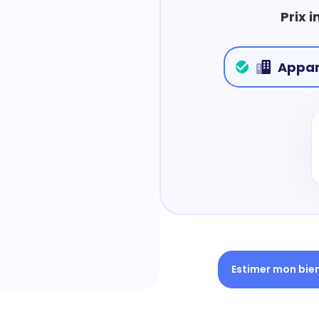
Prix 
Appa
Estimer mon bie