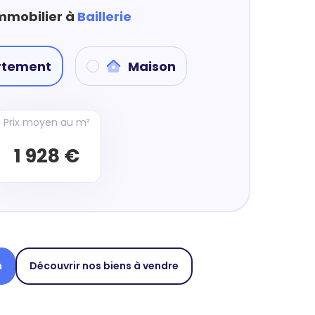
immobilier à
Baillerie
rtement
Maison
Prix moyen au m²
1 928 €
n
Découvrir nos biens à vendre