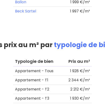
Ballon
1 999 €/m²
Beck Sartel
1 997 €/m²
s prix au m² par
typologie de b
Typologie de bien
Prix au m²
Appartement - Tous
1 928 €/m²
Appartement - T1
2 344 €/m²
Appartement - T2
2 212 €/m²
Appartement - T3
1 930 €/m²