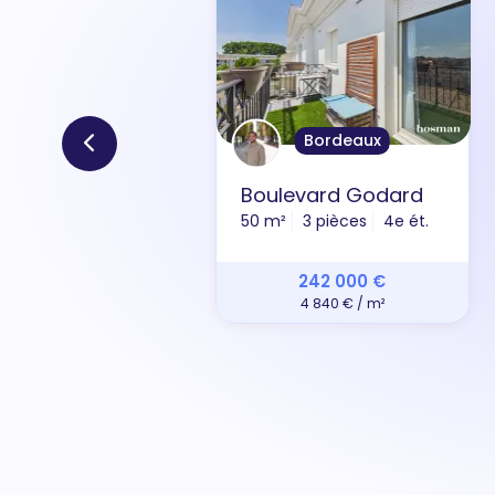
Bordeaux
Boulevard Godard
50 m²
3 pièces
4e ét.
242 000 €
4 840 € / m²