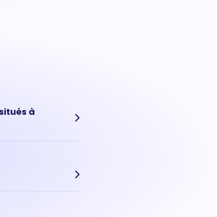
situés à
jourd'hui, le prix d'un
cherchés, le prix au m²
en m² d'une maison : 1