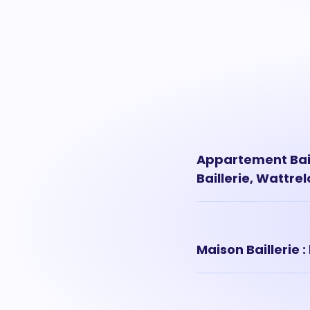
Appartement Baill
Baillerie, Wattrel
Les prix des appartemen
appartement situé à Ba
Maison Baillerie :
Les maisons à vendre da
moyen d'une maison est