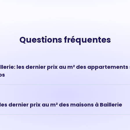
Questions fréquentes
erie: les dernier prix au m² des appartements 
os
ts à Baillerie ont évolué très rapidement ces dernières années. Au
illerie est de 1 927 € au m² en moyenne.
 les dernier prix au m² des maisons à Baillerie
ns le quartier de Baillerie sont des biens immobiliers rares et re
 donc souvent plus élevé que celui d'un appartement. Prix moy