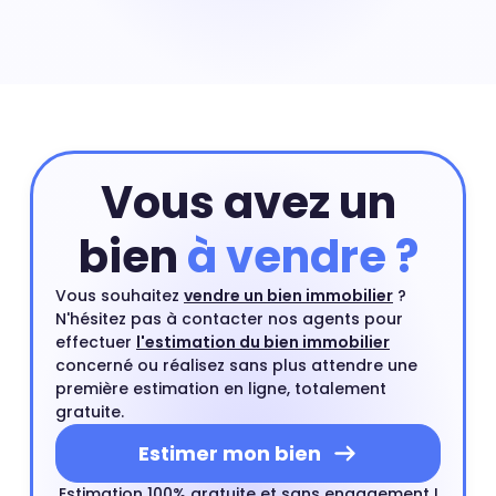
maison nécessite souvent de payer un prix au m² plus
élevé que celui d'un appartement situé dans le même
quartier. Une maison en centre-ville ou proche d'un
centre ville est un type de bien très recherché par les
acheteurs.
Vous avez un
bien
à vendre ?
Vous souhaitez
vendre un bien immobilier
?
N'hésitez pas à contacter nos agents pour
effectuer
l'estimation du bien immobilier
concerné ou réalisez sans plus attendre une
première estimation en ligne, totalement
gratuite.
Estimer mon bien
Estimation 100% gratuite et sans engagement !