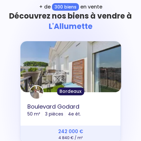
+ de
en vente
300 biens
Découvrez nos biens à vendre à
L'Allumette
Bordeaux
Boulevard Godard
50 m²
3 pièces
4e ét.
242 000 €
4 840 € / m²