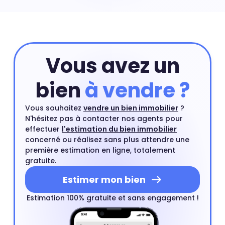
estimation en ligne qui prend en compte les critères
principaux de votre appartement. Ensuite, vous pourrez
compléter cette première estimation par une
estimation à domicile par un agent immobilier. Ce
rendez-vous est gratuit et sans engagement.
Estimer
Vous avez un
mon bien
bien
à vendre ?
Vous souhaitez
vendre un bien immobilier
?
N'hésitez pas à contacter nos agents pour
effectuer
l'estimation du bien immobilier
concerné ou réalisez sans plus attendre une
première estimation en ligne, totalement
gratuite.
Estimer mon bien
Estimation 100% gratuite et sans engagement !