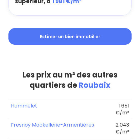
supérieur, à
1 981 €/m²
Estimer un bien immobilier
Les prix au m² des autres
quartiers de
Roubaix
Hommelet
1 651
€/m²
Fresnoy Mackellerie-Armentières
2 043
€/m²