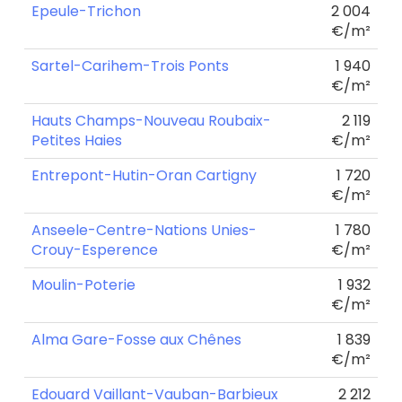
Epeule-Trichon
2 004
€/m²
Sartel-Carihem-Trois Ponts
1 940
€/m²
Hauts Champs-Nouveau Roubaix-
2 119
Petites Haies
€/m²
Entrepont-Hutin-Oran Cartigny
1 720
€/m²
Anseele-Centre-Nations Unies-
1 780
Crouy-Esperence
€/m²
Moulin-Poterie
1 932
€/m²
Alma Gare-Fosse aux Chênes
1 839
€/m²
Edouard Vaillant-Vauban-Barbieux
2 212