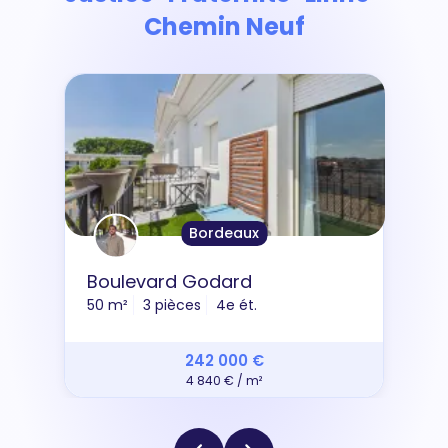
Chemin Neuf
Bordeaux
Boulevard Godard
50 m²
3 pièces
4e ét.
242 000 €
4 840 € / m²