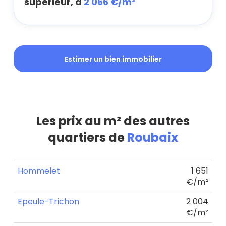
supérieur, à
2 066 €/m²
Estimer un bien immobilier
Les prix au m² des autres
quartiers de
Roubaix
Hommelet
1 651
€/m²
Epeule-Trichon
2 004
€/m²