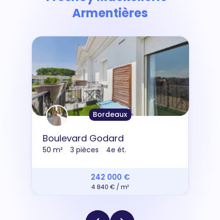
Armentières
Bordeaux
Boulevard Godard
50 m²
3 pièces
4e ét.
242 000 €
4 840 € / m²