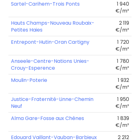
Sartel-Carihem-Trois Ponts
1 940
€/m²
Hauts Champs-Nouveau Roubaix-
2 119
Petites Haies
€/m²
Entrepont-Hutin-Oran Cartigny
1 720
€/m²
Anseele-Centre-Nations Unies-
1 780
Crouy-Esperence
€/m²
Moulin-Poterie
1 932
€/m²
Justice-Fraternité-Linne-Chemin
1 950
Neuf
€/m²
Alma Gare-Fosse aux Chênes
1 839
€/m²
Edouard Vaillant-Vauban-Barbieux
2 212