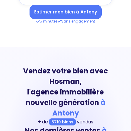
Estimer mon bien à Antony
5 minutes
Sans engagement
Vendez votre bien avec
Hosman,
l'agence immobilière
nouvelle génération
à
Antony
+ de
vendus
5710 biens
Nos dernières ventes
à