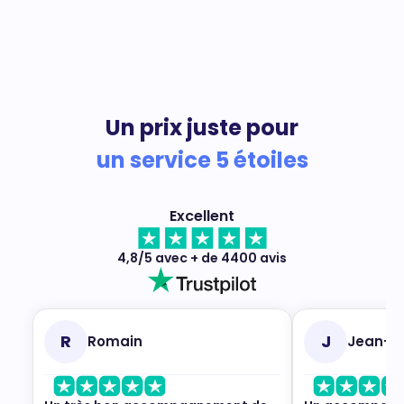
Un prix juste pour
un service 5 étoiles
Excellent
4,8/5 avec + de 4400 avis
R
J
Romain
Jean-M