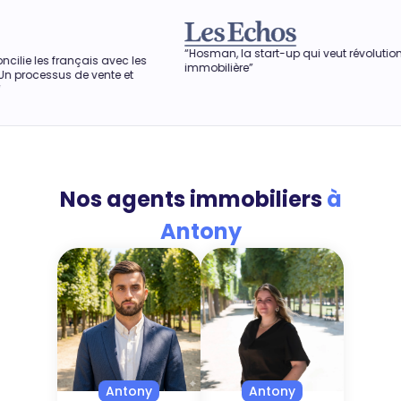
“Hosman, la start-up qui veut révolutionner l'agence
“
avec les
immobilière”
o
te et
a
Nos agents immobiliers
à
Antony
Antony
Antony