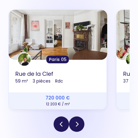
Paris 05
Rue de la Clef
Rue d
59 m²
3 pièces
Rdc
37 m²
720 000 €
12 203 € / m²