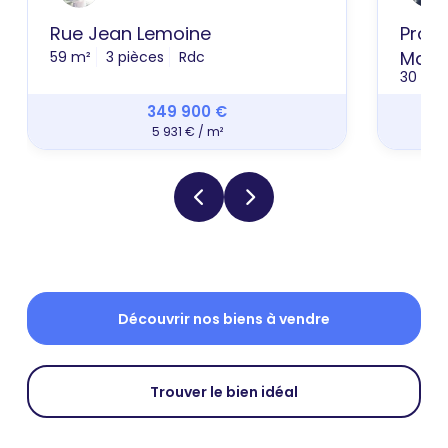
Rue Jean Lemoine
Prom
Mare
59 m²
3 pièces
Rdc
30 m²
349 900 €
5 931 € / m²
Découvrir nos biens à vendre
Trouver le bien idéal