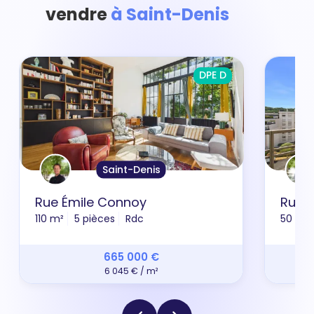
vendre
à Saint-Denis
DPE D
Saint-Denis
Rue Émile Connoy
Rue 
110 m²
5 pièces
Rdc
50 m²
665 000 €
6 045 € / m²