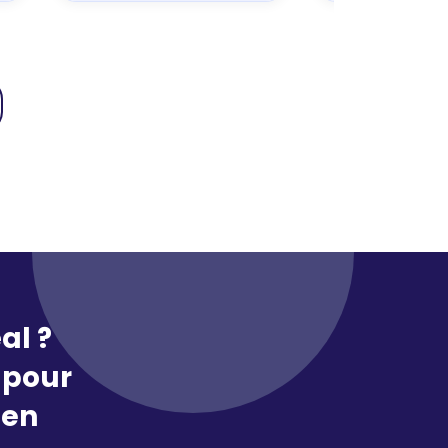
al ?
pour
 en