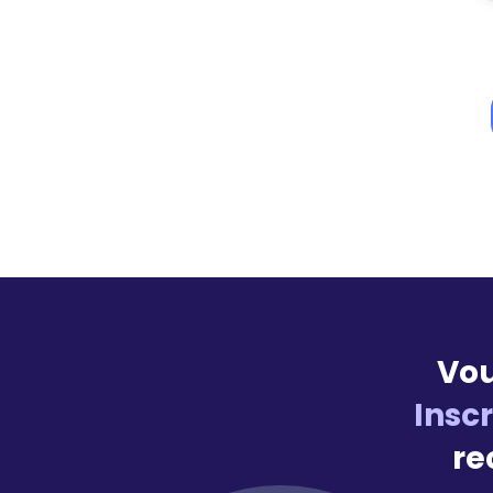
Vou
Insc
re