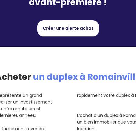
avant-première !
Créer une alerte achat
Acheter
un duplex à Romainvil
 représente un grand
rapidement votre duplex à R
éaliser un investissement
rché immobilier est
dernières années.
L’achat d’un duplex à Romai
un bien immobilier que vou
us facilement revendre
location.