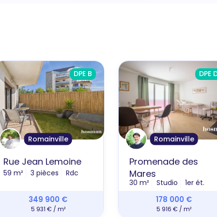
DPE B
DPE 
Romainville
Romainville
Rue Jean Lemoine
Promenade des
Mares
59 m²
3 pièces
Rdc
30 m²
Studio
1er ét.
349 900 €
178 000 €
5 931 € / m²
5 916 € / m²