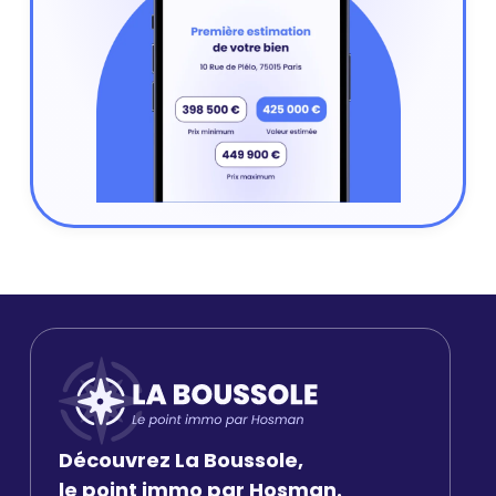
Découvrez La Boussole,
le point immo par Hosman.