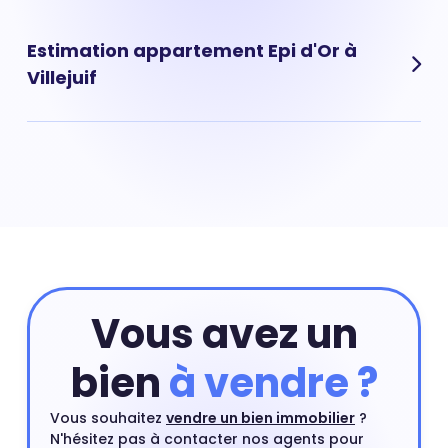
quartier de Epi d'Or à Villejuif sont des biens immobiliers
rares qui affichent un prix au m² souvent élevé.
Estimation appartement Epi d'Or à
Villejuif
Pour obtenir la valeur de votre appartement situé dans
le quartier de Epi d'Or à Villejuif vous pouvez
commencer par réaliser une estimation en ligne qui
prend en compte les critères principaux de votre
appartement. Ensuite, vous pourrez compléter cette
première estimation par une estimation à domicile par
un agent immobilier. Ce rendez-vous est gratuit et sans
engagement.
Estimer mon bien
Vous avez un
bien
à vendre ?
Vous souhaitez
vendre un bien immobilier
?
N'hésitez pas à contacter nos agents pour