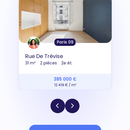
Paris 09
Rue De Trévise
31 m²
2 pièces
2e ét.
385 000 €
12 419 € / m²