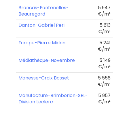
Brancas-Fontenelles-
5 947
Beauregard
€/m²
Danton-Gabriel Peri
5 613
€/m²
Europe-Pierre Midrin
5 241
€/m²
Médiathèque-Novembre
5 149
€/m²
Monesse-Croix Bosset
5 556
€/m²
Manufacture-Brimborion-SEL-
5 957
Division Leclerc
€/m²