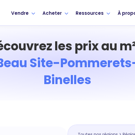
Vendre
Acheter
Ressources
À prop
écouvrez les prix au m²
Beau Site-Pommerets
Binelles
Toutes nos régions
>
Régio