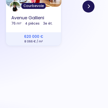
Courbevoie
Avenue Gallieni
All
76 m²
4 pièces
3e ét.
69 m
620 000 €
8 066 € / m²