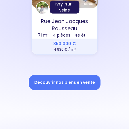
Ivry-sur-
Seine
Rue Jean Jacques
Rousseau
71 m²
4 pièces
4e ét.
350 000 €
4 930 € / m²
Découvrir nos biens en vente