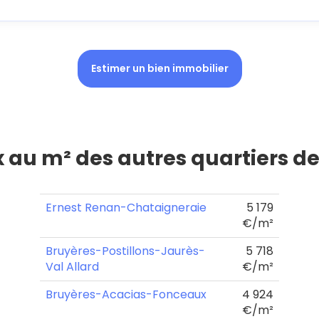
Estimer un bien immobilier
x au m² des autres quartiers d
Ernest Renan-Chataigneraie
5 179
€/m²
Bruyères-Postillons-Jaurès-
5 718
Val Allard
€/m²
Bruyères-Acacias-Fonceaux
4 924
€/m²