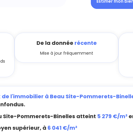
Estimer mon bie
De la donnée
récente
Mise à jour fréquemment
nds
x de l'immobilier à Beau Site-Pommerets-Binell
onfondus.
 Site-Pommerets-Binelles atteint
5 279 €/m²
e
oyen supérieur, à
6 041 €/m²