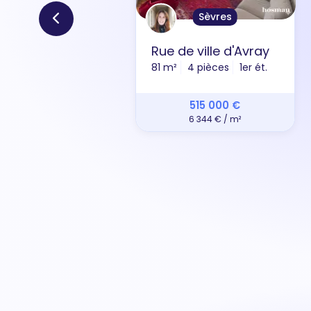
Sèvres
Rue de ville d'Avray
81 m²
4 pièces
1er ét.
515 000 €
6 344 € / m²