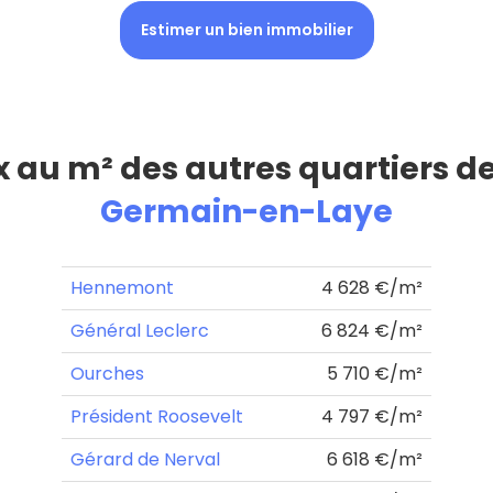
Estimer un bien immobilier
ix au m² des autres quartiers d
Germain-en-Laye
Hennemont
4 628 €/m²
Général Leclerc
6 824 €/m²
Ourches
5 710 €/m²
Président Roosevelt
4 797 €/m²
Gérard de Nerval
6 618 €/m²