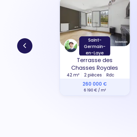
Saint-
Germain-
en-Laye
Terrasse des
Chasses Royales
42 m²
2 pièces
Rdc
260 000 €
6 190 € / m²