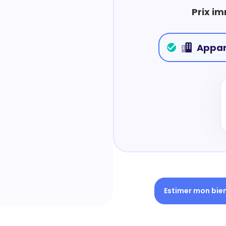
Prix im
Appa
Estimer mon bie