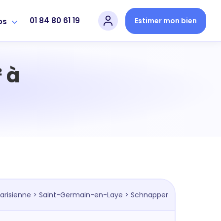
01 84 80 61 19
Estimer mon bien
os
 à
arisienne
>
Saint-Germain-en-Laye
> Schnapper