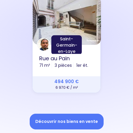
Saint-
Germain-
en-Laye
Rue au Pain
71 m²
3 pièces
1er ét.
494 900 €
6 970 € / m²
Découvrir nos biens en vente