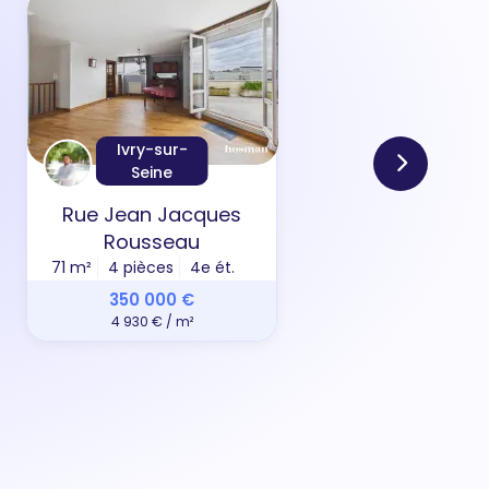
Ivry-sur-
Seine
Rue Jean Jacques
All
Rousseau
71 m²
4 pièces
4e ét.
69 m
350 000 €
4 930 € / m²