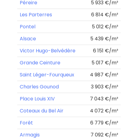
Péreire
5 933 €/m²
Les Parterres
6 814 €/m²
Pontel
5 012 €/m²
Alsace
5 439 €/m²
Victor Hugo-Belvédère
6 151 €/m²
Grande Ceinture
5 017 €/m²
Saint Léger-Fourqueux
4 987 €/m²
Charles Gounod
3 903 €/m²
Place Louis XIV
7 043 €/m²
Coteaux du Bel Air
4 072 €/m²
Forêt
6 779 €/m²
Armagis
7 092 €/m²