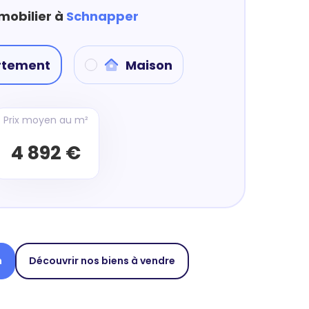
mobilier à
Schnapper
rtement
Maison
Prix moyen au m²
4 892 €
n
Découvrir nos biens à vendre