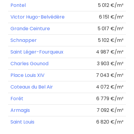
Pontel
5 012 €/m²
Victor Hugo-Belvédère
6 151 €/m²
Grande Ceinture
5 017 €/m²
Schnapper
5 102 €/m²
Saint Léger-Fourqueux
4 987 €/m²
Charles Gounod
3 903 €/m²
Place Louis XIV
7 043 €/m²
Coteaux du Bel Air
4 072 €/m²
Forêt
6 779 €/m²
Armagis
7 092 €/m²
Saint Louis
6 820 €/m²