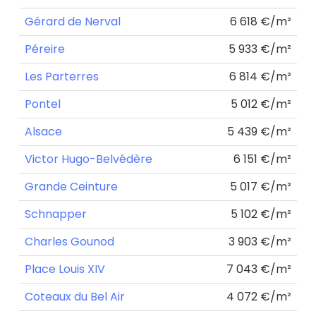
Gérard de Nerval
6 618 €/m²
Péreire
5 933 €/m²
Les Parterres
6 814 €/m²
Pontel
5 012 €/m²
Alsace
5 439 €/m²
Victor Hugo-Belvédère
6 151 €/m²
Grande Ceinture
5 017 €/m²
Schnapper
5 102 €/m²
Charles Gounod
3 903 €/m²
Place Louis XIV
7 043 €/m²
Coteaux du Bel Air
4 072 €/m²