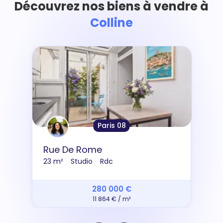
Découvrez nos biens à vendre à
Colline
Paris 08
Rue De Rome
23 m²
Studio
Rdc
280 000 €
11 864 € / m²