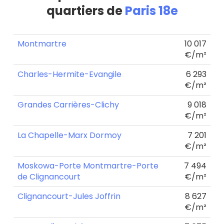
quartiers de
Paris 18e
Montmartre
10 017
€/m²
Charles-Hermite-Evangile
6 293
€/m²
Grandes Carrières-Clichy
9 018
€/m²
La Chapelle-Marx Dormoy
7 201
€/m²
Moskowa-Porte Montmartre-Porte
7 494
de Clignancourt
€/m²
Clignancourt-Jules Joffrin
8 627
€/m²