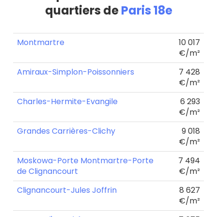
quartiers de
Paris 18e
Montmartre
10 017
€/m²
Amiraux-Simplon-Poissonniers
7 428
€/m²
Charles-Hermite-Evangile
6 293
€/m²
Grandes Carrières-Clichy
9 018
€/m²
Moskowa-Porte Montmartre-Porte
7 494
de Clignancourt
€/m²
Clignancourt-Jules Joffrin
8 627
€/m²