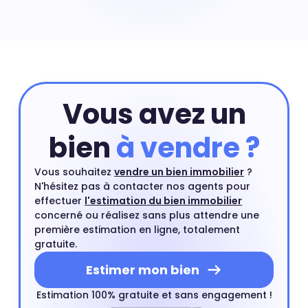
sont des biens immobiliers rares en centre-ville et leurs
prix peuvent exploser à certains endroits. Prix maison
Jardin de Reuilly : 8 622 €
Vous avez un
bien
à vendre ?
Vous souhaitez
vendre un bien immobilier
?
N'hésitez pas à contacter nos agents pour
effectuer
l'estimation du bien immobilier
concerné ou réalisez sans plus attendre une
première estimation en ligne, totalement
gratuite.
Estimer mon bien
Estimation 100% gratuite et sans engagement !