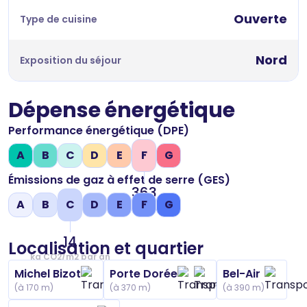
Ouverte
Type de cuisine
Nord
Exposition du séjour
Dépense énergétique
Performance énergétique (DPE)
A
B
C
D
E
F
G
Émissions de gaz à effet de serre (GES)
363
A
B
C
D
E
F
G
kWh/m2 par an
14
Localisation et quartier
kg CO2/m2 par an
Michel Bizot
Porte Dorée
Bel-Air
(à 170 m)
(à 370 m)
(à 390 m)