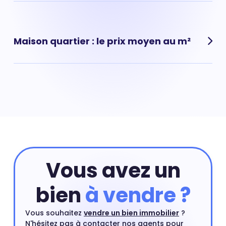
immobiliers.
Estimer mon bien
Jardin Parisien, (L'Haÿ-les-Roses) : prix moyen pour un
appartement : 0 € au m²
Maison quartier : le prix moyen au m²
Jardin Parisien, (L'Haÿ-les-Roses) : prix moyen pour une
maison : 0 € au m²
Vous avez un
bien
à vendre ?
Vous souhaitez
vendre un bien immobilier
?
N'hésitez pas à contacter nos agents pour