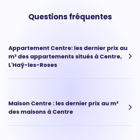
Questions fréquentes
Appartement Centre: les dernier prix au
m² des appartements situés à Centre,
L'Haÿ-les-Roses
Les prix des appartements à Centre ont évolué très
rapidement ces dernières années. Aujourd'hui, le prix
d'un appartement situé à Centre est de 0 € au m² en
Maison Centre : les dernier prix au m²
moyenne.
des maisons à Centre
Les maisons à vendre dans le quartier de Centre sont
des biens immobiliers rares et recherchés, le prix au m²