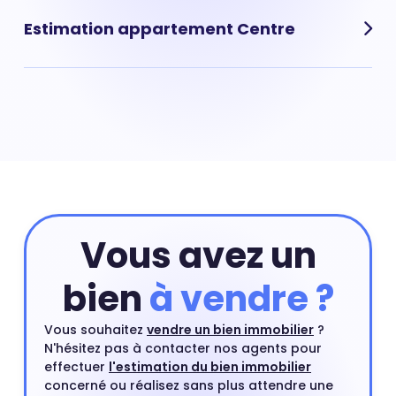
moyen d'une maison est donc souvent plus élevé que
Estimation appartement Centre
celui d'un appartement. Prix moyen m² d'une maison : 0
€.
Le prix d'un appartement dépend de nombreux critères
dont les premiers sont sa localisation précise dans le
quartier de quartier, sa surface ou encore son numéro
d'étage. Pour connaître la valeur précise de votre
appartement vous pouvez commencer par une
estimation en ligne et compléter si besoin cette
estimation par un rendez-vous avec l'un de nos agents
du quartier.
Estimer mon bien
Vous avez un
bien
à vendre ?
Vous souhaitez
vendre un bien immobilier
?
N'hésitez pas à contacter nos agents pour
effectuer
l'estimation du bien immobilier
concerné ou réalisez sans plus attendre une