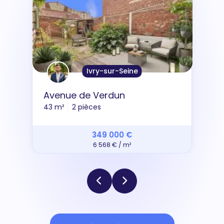
Ivry-sur-Seine
Avenue de Verdun
43 m²
2 pièces
349 000 €
6 568 € / m²