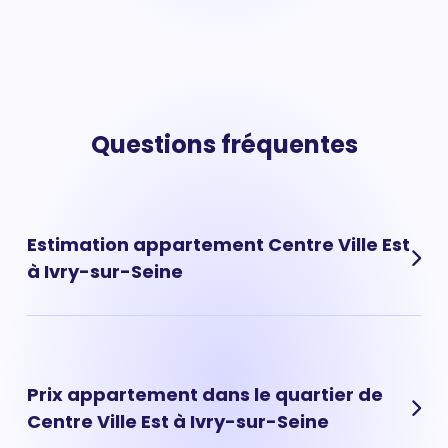
Questions fréquentes
Estimation appartement Centre Ville Est
à Ivry-sur-Seine
Découvrez la valeur de votre appartement situé dans le
quartier de Centre Ville Est à Ivry-sur-Seine. L'estimation
d'un appartement à quartier se base sur plusieurs
Prix appartement dans le quartier de
critères : son adresse précise, sa taille, son étage ou son
Centre Ville Est à Ivry-sur-Seine
année de construction. Pour obtenir rapidement une
première estimation de votre appartement vous