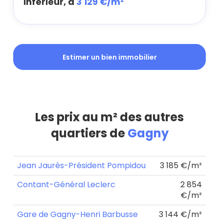
inférieur, à
3 129 €/m²
Estimer un bien immobilier
Les prix au m² des autres
quartiers de
Gagny
Jean Jaurès-Président Pompidou
3 185 €/m²
Contant-Général Leclerc
2 854
€/m²
Gare de Gagny-Henri Barbusse
3 144 €/m²