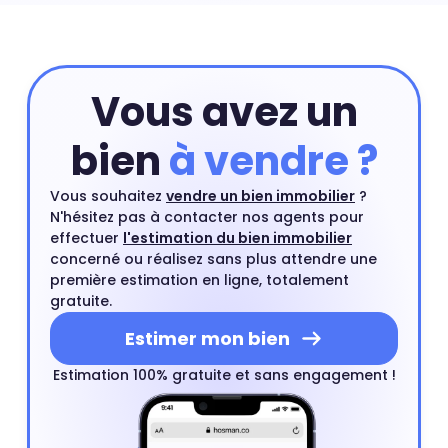
votre appartement. Ensuite, vous pourrez compléter
cette première estimation par une estimation à
domicile par un agent immobilier. Ce rendez-vous est
gratuit et sans engagement.
Estimer mon bien
Vous avez un
bien
à vendre ?
Vous souhaitez
vendre un bien immobilier
?
N'hésitez pas à contacter nos agents pour
effectuer
l'estimation du bien immobilier
concerné ou réalisez sans plus attendre une
première estimation en ligne, totalement
gratuite.
Estimer mon bien
Estimation 100% gratuite et sans engagement !