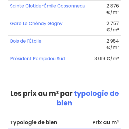
Sainte Clotide-Émile Cossonneau
2 876
€/m²
Gare Le Chénay Gagny
2 757
€/m²
Bois de l'Étoile
2 984
€/m²
Président Pompidou Sud
3 019 €/m²
Les prix au m² par
typologie de
bien
Typologie de bien
Prix au m²