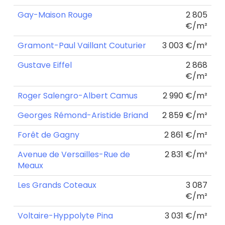
Gay-Maison Rouge
2 805
€/m²
Gramont-Paul Vaillant Couturier
3 003 €/m²
Gustave Eiffel
2 868
€/m²
Roger Salengro-Albert Camus
2 990 €/m²
Georges Rémond-Aristide Briand
2 859 €/m²
Forêt de Gagny
2 861 €/m²
Avenue de Versailles-Rue de
2 831 €/m²
Meaux
Les Grands Coteaux
3 087
€/m²
Voltaire-Hyppolyte Pina
3 031 €/m²