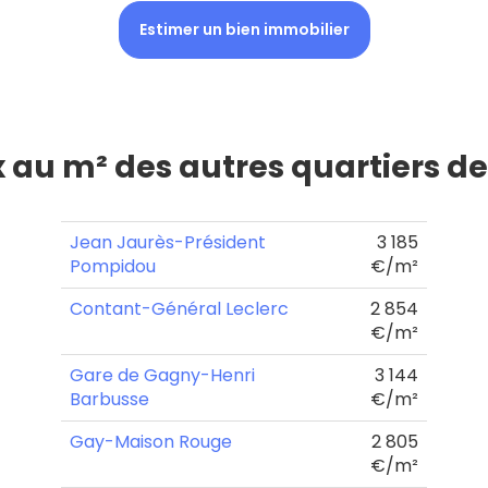
Estimer un bien immobilier
x au m² des autres quartiers d
Jean Jaurès-Président
3 185
Pompidou
€/m²
Contant-Général Leclerc
2 854
€/m²
Gare de Gagny-Henri
3 144
Barbusse
€/m²
Gay-Maison Rouge
2 805
€/m²