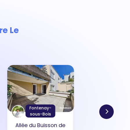
re Le
Fontenay-
sous-Bois
Allée du Buisson de
Rue 