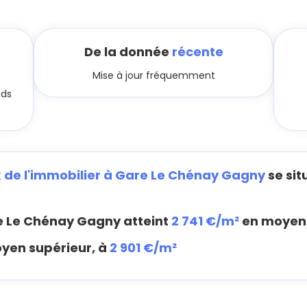
De la donnée
récente
Mise à jour fréquemment
nds
x de l'immobilier à Gare Le Chénay Gagny
se sit
 Le Chénay Gagny atteint
2 741 €/m²
en moyen
oyen supérieur, à
2 901 €/m²