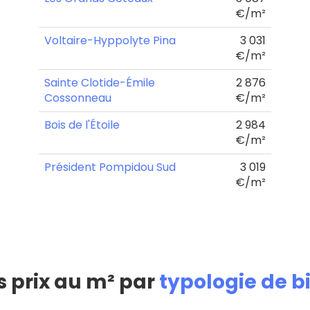
€/m²
Voltaire-Hyppolyte Pina
3 031
€/m²
Sainte Clotide-Émile
2 876
Cossonneau
€/m²
Bois de l'Étoile
2 984
€/m²
Président Pompidou Sud
3 019
€/m²
s prix au m² par
typologie de b