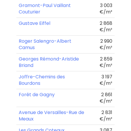
Gramont-Paul Vaillant
3 003
Couturier
€/m²
Gustave Eiffel
2 868
€/m²
Roger Salengro-Albert
2 990
Camus
€/m²
Georges Rémond-Aristide
2 859
Briand
€/m²
Joffre-Chemins des
3 197
Bourdons
€/m²
Forêt de Gagny
2 861
€/m²
Avenue de Versailles-Rue de
2 831
Meaux
€/m²
Les Grands Coteaux
3 087