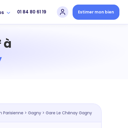
01 84 80 61 19
Estimer mon bien
os
 à
y
n Parisienne
>
Gagny
> Gare Le Chénay Gagny