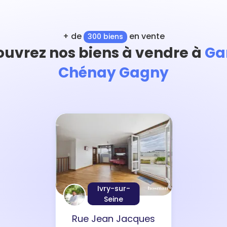
+ de
en vente
300 biens
uvrez nos biens à vendre à
Ga
Chénay Gagny
Ivry-sur-
Seine
Rue Jean Jacques