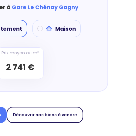
er à
Gare Le Chénay Gagny
rtement
Maison
Prix moyen au m²
2 741 €
n
Découvrir nos biens à vendre