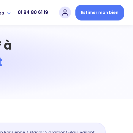
01 84 80 61 19
Estimer mon bien
os
 à
t
n Parisienne
>
Gagny
> Gramont-Paul Vaillant