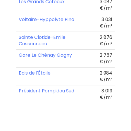
Les Grands Coteaux
3 087
€/m²
Voltaire-Hyppolyte Pina
3 031
€/m²
Sainte Clotide-Émile
2 876
Cossonneau
€/m²
Gare Le Chénay Gagny
2 757
€/m²
Bois de l'Étoile
2 984
€/m²
Président Pompidou Sud
3 019
€/m²