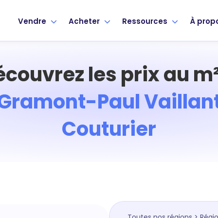
Vendre
Acheter
Ressources
À prop
écouvrez les prix au m²
Gramont-Paul Vaillan
Couturier
Toutes nos régions
>
Régio