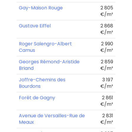
Gay-Maison Rouge
2 805
€/m²
Gustave Eiffel
2 868
€/m²
Roger Salengro-Albert
2 990
Camus
€/m²
Georges Rémond-Aristide
2 859
Briand
€/m²
Joffre-Chemins des
3 197
Bourdons
€/m²
Forêt de Gagny
2 861
€/m²
Avenue de Versailles-Rue de
2 831
Meaux
€/m²