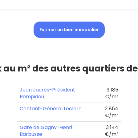
Estimer un bien immobilier
x au m² des autres quartiers d
Jean Jaurès-Président
3 185
Pompidou
€/m²
Contant-Général Leclerc
2 854
€/m²
Gare de Gagny-Henri
3 144
Barbusse
€/m²