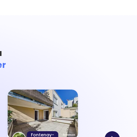
à
er
Fontenay-