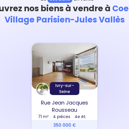
vrez nos biens à vendre à
Coe
Village Parisien-Jules Vallès
Ivry-sur-
Seine
Rue Jean Jacques
Rousseau
71 m²
4 pièces
4e ét.
350 000 €