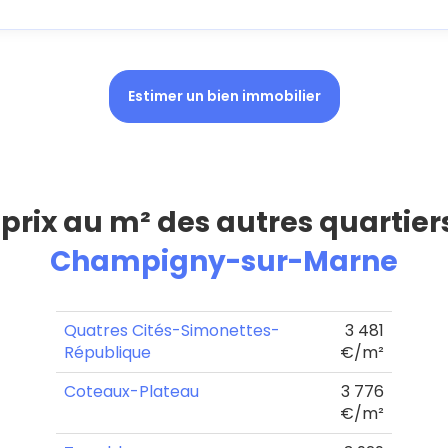
Estimer un bien immobilier
 prix au m² des autres quartier
Champigny-sur-Marne
Quatres Cités-Simonettes-
3 481
République
€/m²
Coteaux-Plateau
3 776
€/m²