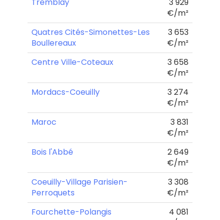
Tremblay
3 929
€/m²
Quatres Cités-Simonettes-Les
3 653
Boullereaux
€/m²
Centre Ville-Coteaux
3 658
€/m²
Mordacs-Coeuilly
3 274
€/m²
Maroc
3 831
€/m²
Bois l'Abbé
2 649
€/m²
Coeuilly-Village Parisien-
3 308
Perroquets
€/m²
Fourchette-Polangis
4 081