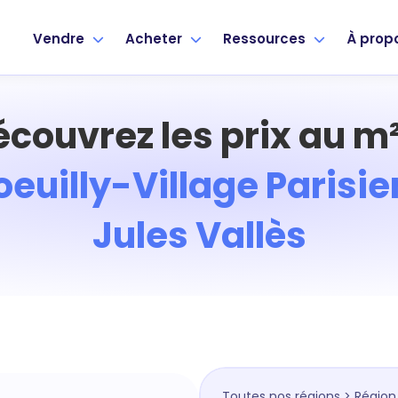
Vendre
Acheter
Ressources
À prop
écouvrez les prix au m²
oeuilly-Village Parisie
Jules Vallès
Toutes nos régions
>
Région