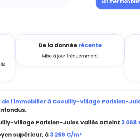
Estimer mon bie
De la donnée
récente
Mise à jour fréquemment
nds
x de l'immobilier à Coeuilly-Village Parisien-Jul
onfondus.
illy-Village Parisien-Jules Vallès atteint
3 068
oyen supérieur, à
3 269 €/m²