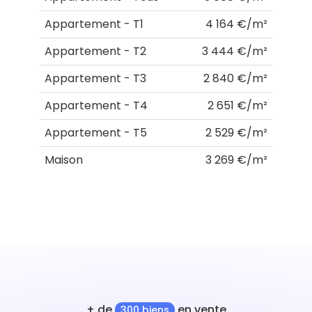
Appartement - T1
4 164 €/m²
Appartement - T2
3 444 €/m²
Appartement - T3
2 840 €/m²
Appartement - T4
2 651 €/m²
Appartement - T5
2 529 €/m²
Maison
3 269 €/m²
+ de
en vente
300 biens