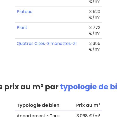
€/m²
Plateau
3 520
€/m²
Plant
3 772
€/m²
Quatres Cités-Simonettes-ZI
3 355
€/m²
s prix au m² par
typologie de b
Typologie de bien
Prix au m²
Appartement - Tous
3 068 €/m²