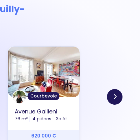
uilly-
Courbevoie
Avenue Gallieni
All
76 m²
4 pièces
3e ét.
69 m
620 000 €