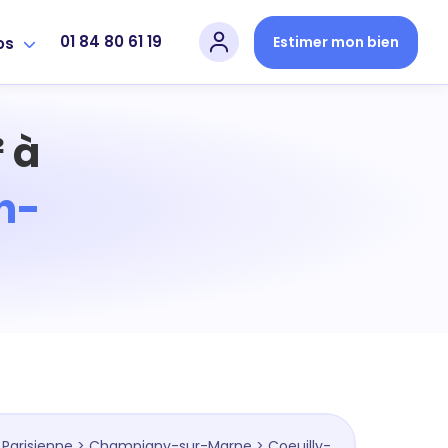
01 84 80 61 19
Estimer mon bien
os
 à
n-
 Parisienne
>
Champigny-sur-Marne
> Coeuilly-