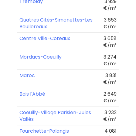
Tremblay
3 929
€/m²
Quatres Cités-Simonettes-Les
3 653
Boullereaux
€/m²
Centre Ville-Coteaux
3 658
€/m²
Mordacs-Coeuilly
3 274
€/m²
Maroc
3 831
€/m²
Bois l'Abbé
2 649
€/m²
Coeuilly-Village Parisien-Jules
3 232
Vallès
€/m²
Fourchette-Polangis
4 081