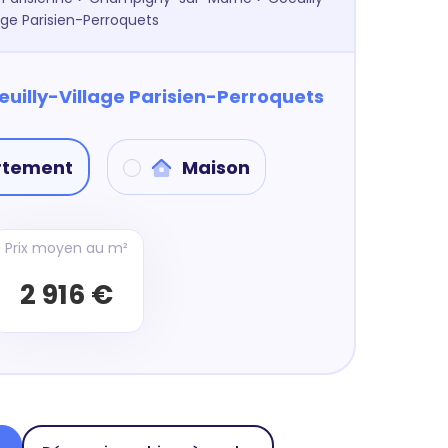
lage Parisien-Perroquets
euilly-Village Parisien-Perroquets
rtement
Maison
Prix moyen au m²
2 916 €