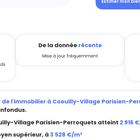
Estimer mon bie
De la donnée
récente
Mise à jour fréquemment
nds
x de l'immobilier à Coeuilly-Village Parisien-Pe
onfondus.
illy-Village Parisien-Perroquets atteint
2 916 
oyen supérieur, à
3 528 €/m²