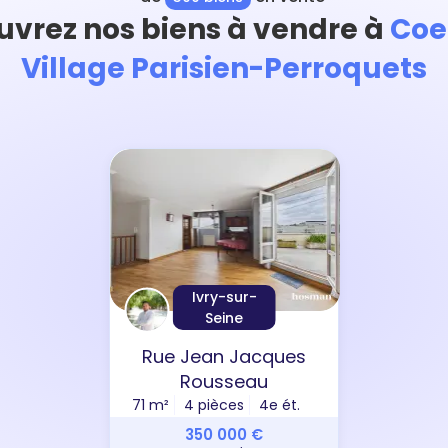
vrez nos biens à vendre à
Coe
Village Parisien-Perroquets
Ivry-sur-
Seine
Rue Jean Jacques
Rousseau
71 m²
4 pièces
4e ét.
350 000 €