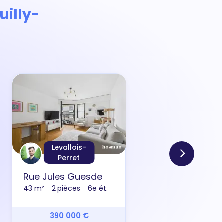
uilly-
Levallois-
Perret
Rue Jules Guesde
Rue 
43 m²
2 pièces
6e ét.
31 m²
390 000 €