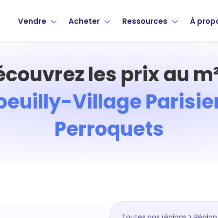
Vendre
Acheter
Ressources
À prop
écouvrez les prix au m²
oeuilly-Village Parisie
Perroquets
Toutes nos régions
>
Région