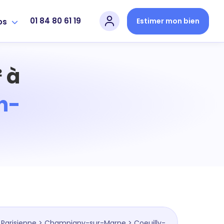
01 84 80 61 19
Estimer mon bien
os
 à
n-
 Parisienne
>
Champigny-sur-Marne
> Coeuilly-