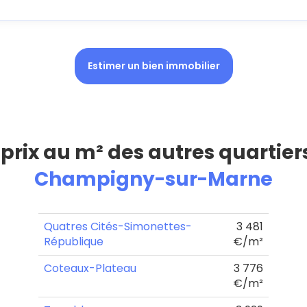
Estimer un bien immobilier
 prix au m² des autres quartier
Champigny-sur-Marne
Quatres Cités-Simonettes-
3 481
République
€/m²
Coteaux-Plateau
3 776
€/m²