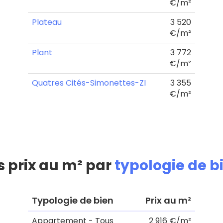
€/m²
Plateau
3 520
€/m²
Plant
3 772
€/m²
Quatres Cités-Simonettes-ZI
3 355
€/m²
s prix au m² par
typologie de b
Typologie de bien
Prix au m²
Appartement - Tous
2 916 €/m²