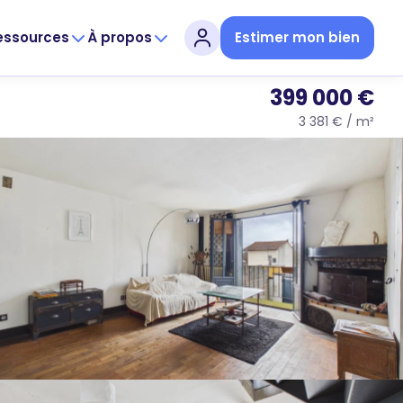
essources
À propos
Estimer mon bien
399 000 €
3 381 € / m²