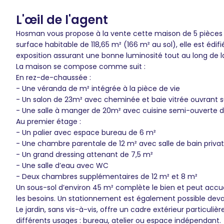
L'œil de l'agent
Hosman vous propose à la vente cette maison de 5 pièces
surface habitable de 118,65 m² (166 m² au sol), elle est édif
exposition assurant une bonne luminosité tout au long de l
La maison se compose comme suit :
En rez-de-chaussée :
- Une véranda de m² intégrée à la pièce de vie
- Un salon de 23m² avec cheminée et baie vitrée ouvrant su
- Une salle à manger de 20m² avec cuisine semi-ouverte do
Au premier étage :
- Un palier avec espace bureau de 6 m²
- Une chambre parentale de 12 m² avec salle de bain priva
- Un grand dressing attenant de 7,5 m²
- Une salle d’eau avec WC
- Deux chambres supplémentaires de 12 m² et 8 m²
Un sous-sol d’environ 45 m² complète le bien et peut accue
les besoins. Un stationnement est également possible deva
Le jardin, sans vis-à-vis, offre un cadre extérieur particu
différents usages : bureau, atelier ou espace indépendant.