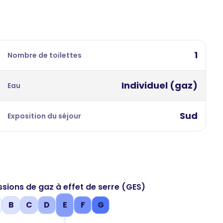
1
Nombre de toilettes
Individuel (gaz)
Eau
Sud
Exposition du séjour
ssions de gaz à effet de serre (GES)
B
C
D
E
F
G