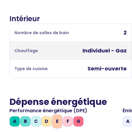
Intérieur
2
Nombre de salles de bain
Individuel - Gaz
Chauffage
Semi-ouverte
Type de cuisine
Dépense énergétique
Performance énergétique (DPE)
Émi
A
B
C
D
E
F
G
A