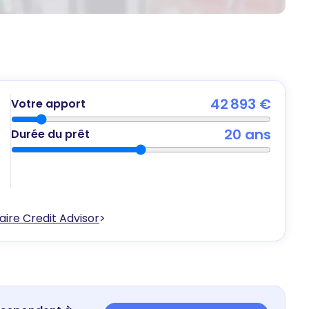
42 893 €
Votre apport
20
ans
Durée du prêt
ire Credit Advisor
>