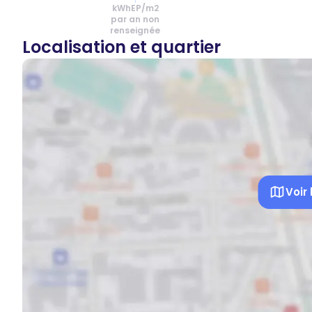
kWhEP/m2
par an non
renseignée
Localisation et quartier
Voir 