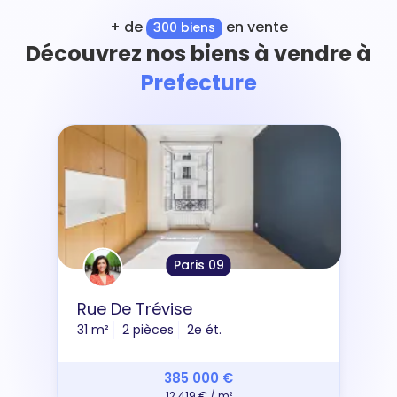
+ de
en vente
300 biens
Découvrez nos biens à vendre à
Prefecture
Paris 09
Rue De Trévise
31 m²
2 pièces
2e ét.
385 000 €
12 419 € / m²