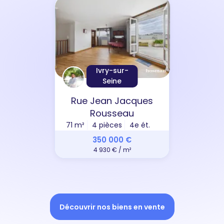
Ivry-sur-
Seine
Rue Jean Jacques
Rousseau
71 m²
4 pièces
4e ét.
350 000 €
4 930 € / m²
Découvrir nos biens en vente