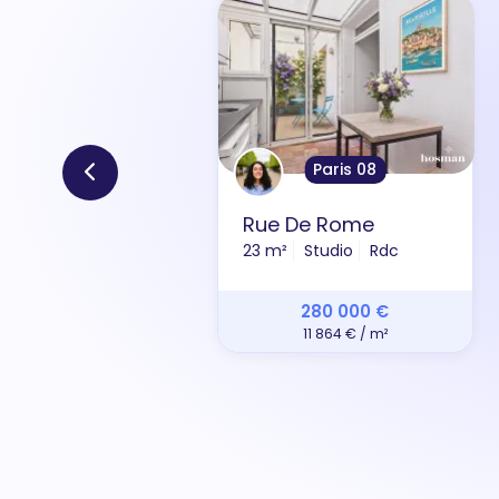
Paris 08
Rue De Rome
23 m²
Studio
Rdc
280 000 €
11 864 € / m²