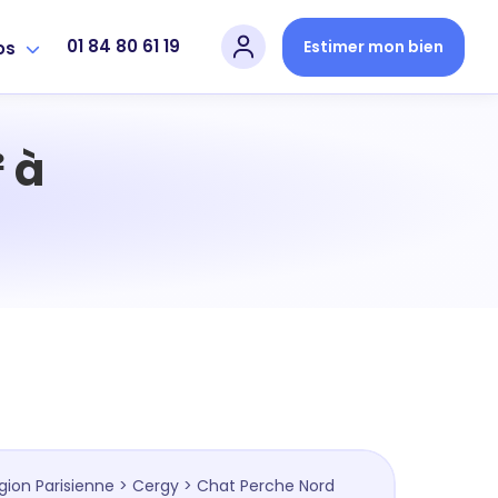
01 84 80 61 19
Estimer mon bien
os
 à
gion Parisienne
>
Cergy
> Chat Perche Nord