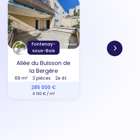
Fontenay-
sous-Bois
Allée du Buisson de
Rue 
la Bergère
31 m²
69 m²
3 pièces
2e ét.
285 000 €
4 130 € / m²