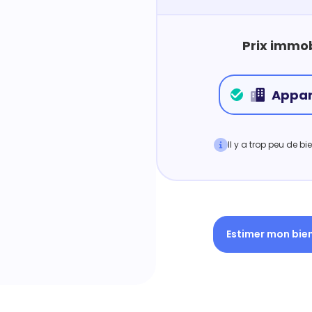
Prix immob
Appa
Il y a trop peu de b
Estimer mon bie