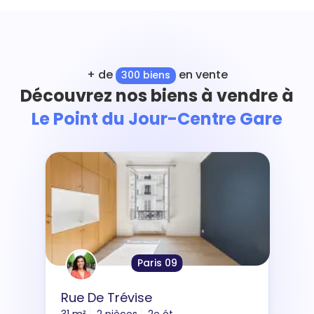
+ de
en vente
300 biens
Découvrez nos biens à vendre à
Le Point du Jour-Centre Gare
Paris 09
Rue De Trévise
31 m²
2 pièces
2e ét.