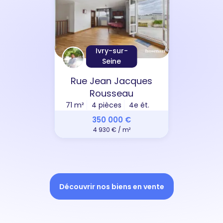
Ivry-sur-
Seine
Rue Jean Jacques
Rousseau
71 m²
4 pièces
4e ét.
350 000 €
4 930 € / m²
Découvrir nos biens en vente