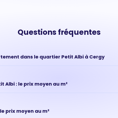
Questions fréquentes
tement dans le quartier Petit Albi à Cergy
vous donnent une tendance de marché mais ne permettent pas
ur de votre appartement situé à Petit Albi, (Cergy). Pour savoir 
z réaliser une estimation en ligne ou prendre rendez-vous av
 Albi : le prix moyen au m²
on bien
rix moyen pour un appartement : 0 € au m²
 le prix moyen au m²