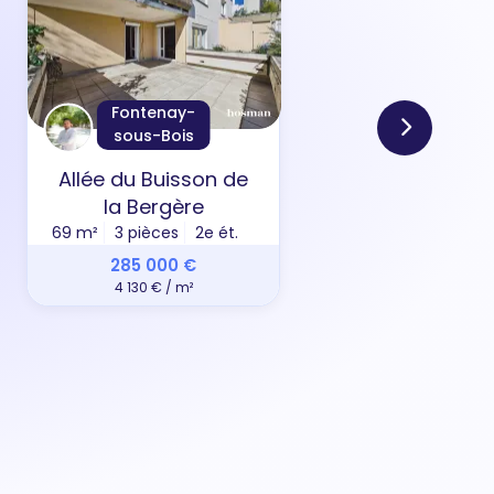
Fontenay-
sous-Bois
Allée du Buisson de
Rue 
la Bergère
31 m²
69 m²
3 pièces
2e ét.
285 000 €
4 130 € / m²