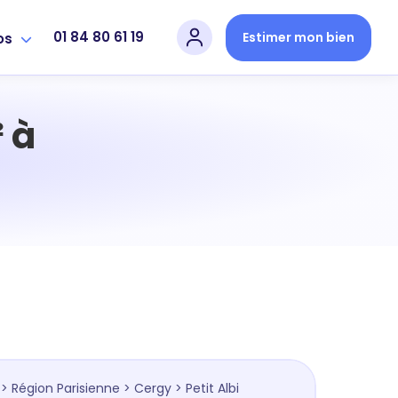
01 84 80 61 19
Estimer mon bien
os
 à
>
Région Parisienne
>
Cergy
> Petit Albi