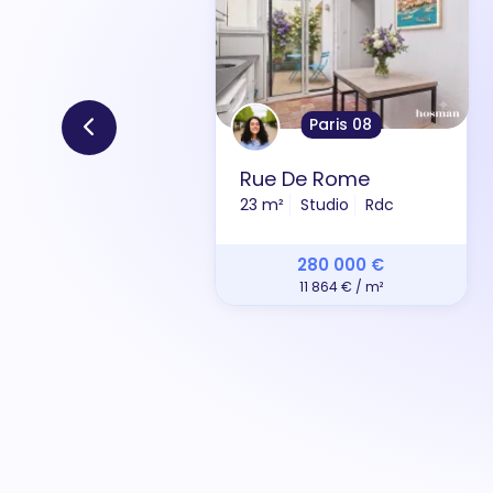
Paris 08
Rue De Rome
23 m²
Studio
Rdc
280 000 €
11 864 € / m²