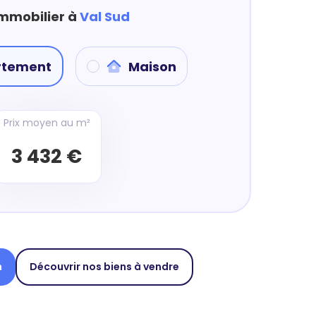
immobilier à
Val Sud
rtement
Maison
Prix moyen au m²
3 432 €
n
Découvrir nos biens à vendre