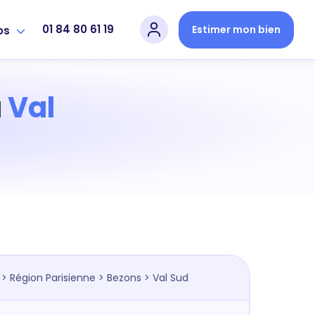
01 84 80 61 19
Estimer mon bien
os
à
Val
>
Région Parisienne
>
Bezons
> Val Sud