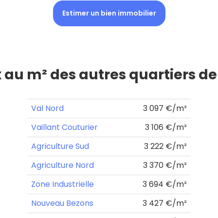
Estimer un bien immobilier
x au m² des autres quartiers d
Val Nord
3 097 €/m²
Vaillant Couturier
3 106 €/m²
Agriculture Sud
3 222 €/m²
Agriculture Nord
3 370 €/m²
Zone Industrielle
3 694 €/m²
Nouveau Bezons
3 427 €/m²