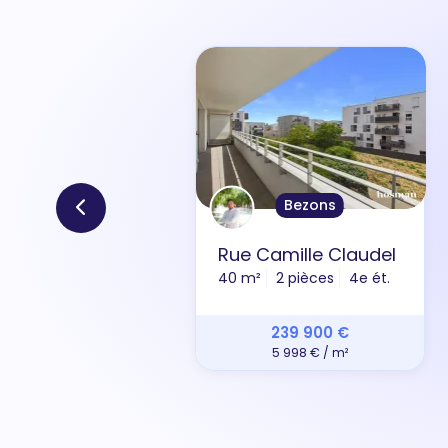
Bezons
Rue Camille Claudel
40 m²
2 pièces
4e ét.
239 900 €
5 998 € / m²