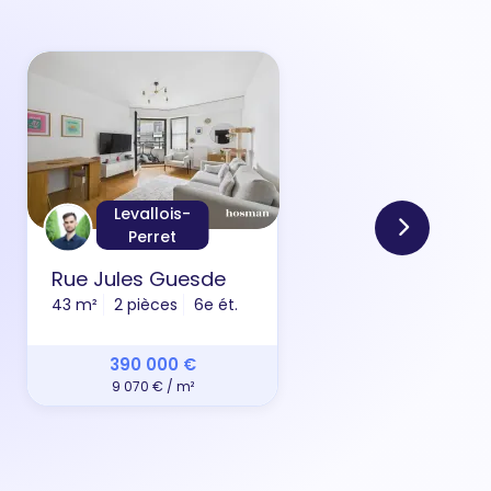
Levallois-
Perret
Rue Jules Guesde
Rue 
43 m²
2 pièces
6e ét.
31 m²
390 000 €
9 070 € / m²