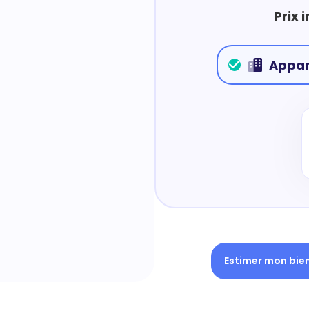
Prix 
Appa
Estimer mon bie