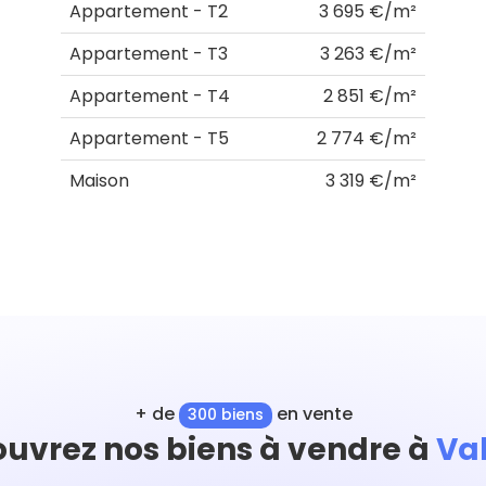
Appartement - T2
3 695 €/m²
Appartement - T3
3 263 €/m²
Appartement - T4
2 851 €/m²
Appartement - T5
2 774 €/m²
Maison
3 319 €/m²
+ de
en vente
300 biens
uvrez nos biens à vendre à
Va