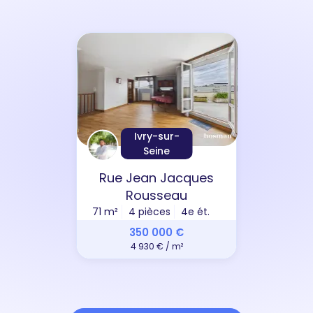
Ivry-sur-
Seine
Rue Jean Jacques
Rousseau
71 m²
4 pièces
4e ét.
350 000 €
4 930 € / m²