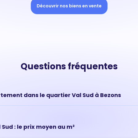
Découvrir nos biens en vente
Questions fréquentes
tement dans le quartier Val Sud à Bezons
vous donnent une tendance de marché mais ne permettent pas
ur de votre appartement situé à Val Sud, (Bezons). Pour savoir c
z réaliser une estimation en ligne ou prendre rendez-vous av
Sud : le prix moyen au m²
on bien