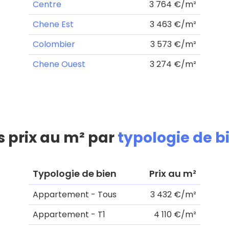
Centre
3 764 €/m²
Chene Est
3 463 €/m²
Colombier
3 573 €/m²
Chene Ouest
3 274 €/m²
s prix au m² par
typologie de b
Typologie de bien
Prix au m²
Appartement - Tous
3 432 €/m²
Appartement - T1
4 110 €/m²