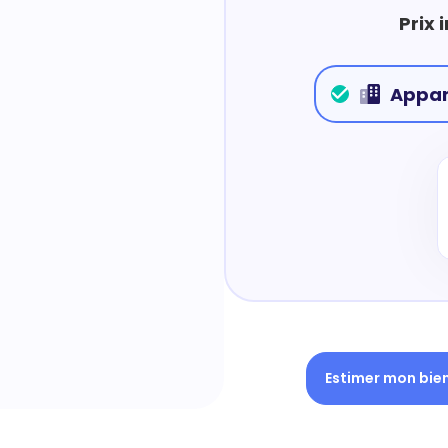
Prix 
Appa
Estimer mon bie