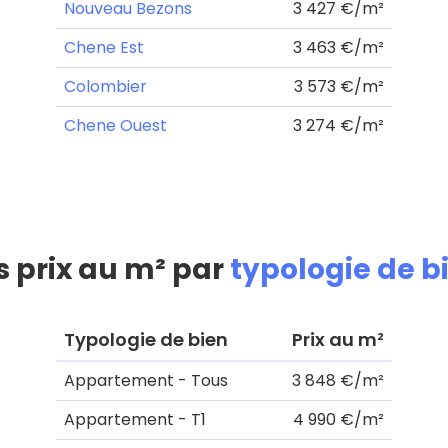
Nouveau Bezons
3 427 €/m²
Chene Est
3 463 €/m²
Colombier
3 573 €/m²
Chene Ouest
3 274 €/m²
s prix au m² par
typologie de b
Typologie de bien
Prix au m²
Appartement - Tous
3 848 €/m²
Appartement - T1
4 990 €/m²