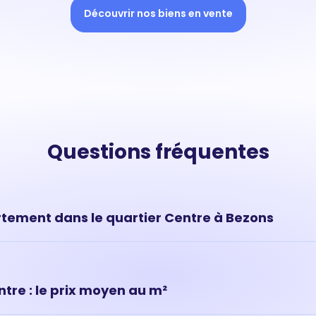
Découvrir nos biens en vente
Questions fréquentes
tement dans le quartier Centre à Bezons
vous donnent une tendance de marché mais ne permettent pas
ur de votre appartement situé à Centre, (Bezons). Pour savoir c
z réaliser une estimation en ligne ou prendre rendez-vous av
re : le prix moyen au m²
on bien