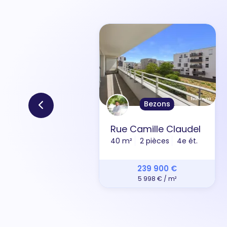
Bezons
Rue Camille Claudel
40 m²
2 pièces
4e ét.
239 900 €
5 998 € / m²