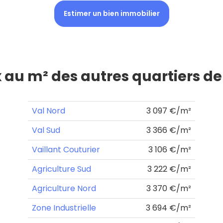
Estimer un bien immobilier
x au m² des autres quartiers d
Val Nord
3 097 €/m²
Val Sud
3 366 €/m²
Vaillant Couturier
3 106 €/m²
Agriculture Sud
3 222 €/m²
Agriculture Nord
3 370 €/m²
Zone Industrielle
3 694 €/m²