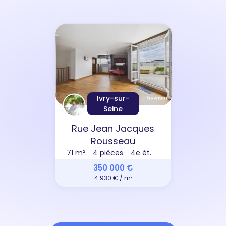
Ivry-sur-
Seine
Rue Jean Jacques
Rousseau
71 m²
4 pièces
4e ét.
350 000 €
4 930 € / m²