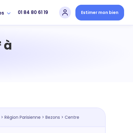
01 84 80 61 19
Estimer mon bien
os
 à
>
Région Parisienne
>
Bezons
> Centre