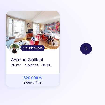
Courbevoie
Avenue Gallieni
All
76 m²
4 pièces
3e ét.
69 m
620 000 €
8 066 € / m²