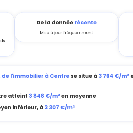
De la donnée
récente
Mise à jour fréquemment
nds
x de l'immobilier à Centre
se situe à
3 764 €/m²
e
re atteint
3 848 €/m²
en moyenne
yen inférieur, à
3 307 €/m²