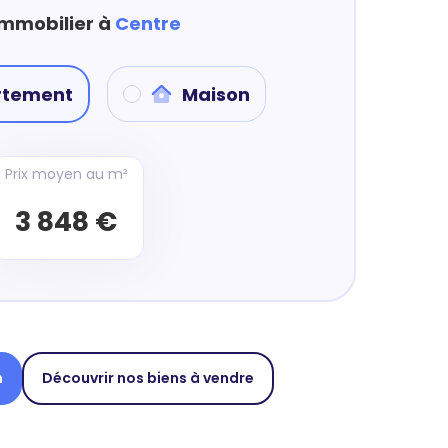
immobilier à
Centre
rtement
Maison
Prix moyen au m²
3 848 €
n
Découvrir nos biens à vendre