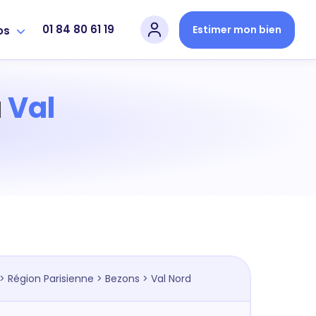
01 84 80 61 19
Estimer mon bien
os
à
Val
>
Région Parisienne
>
Bezons
> Val Nord