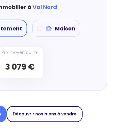
immobilier à
Val Nord
rtement
Maison
Prix moyen au m²
3 079 €
n
Découvrir nos biens à vendre