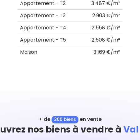
Appartement - T2
3 487 €/m²
Appartement - T3
2 903 €/m²
Appartement - T4
2 558 €/m²
Appartement - T5
2 508 €/m²
Maison
3 169 €/m²
+ de
en vente
300 biens
uvrez nos biens à vendre à
Val