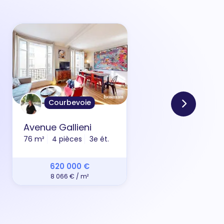
Courbevoie
Avenue Gallieni
All
76 m²
4 pièces
3e ét.
69 m
620 000 €
8 066 € / m²