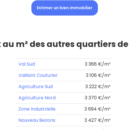
Estimer un bien immobilier
x au m² des autres quartiers d
Val Sud
3 366 €/m²
Vaillant Couturier
3 106 €/m²
Agriculture Sud
3 222 €/m²
Agriculture Nord
3 370 €/m²
Zone Industrielle
3 694 €/m²
Nouveau Bezons
3 427 €/m²