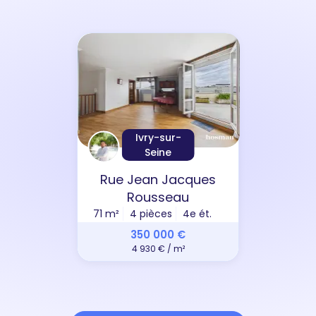
Ivry-sur-
Seine
Rue Jean Jacques
Rousseau
71 m²
4 pièces
4e ét.
350 000 €
4 930 € / m²