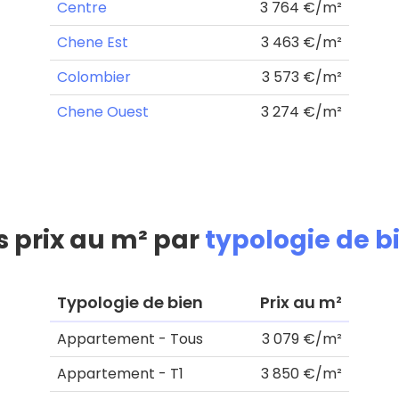
Centre
3 764 €/m²
Chene Est
3 463 €/m²
Colombier
3 573 €/m²
Chene Ouest
3 274 €/m²
s prix au m² par
typologie de b
Typologie de bien
Prix au m²
Appartement - Tous
3 079 €/m²
Appartement - T1
3 850 €/m²