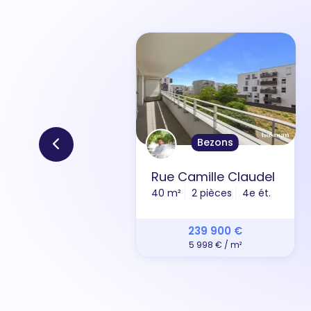
Bezons
Rue Camille Claudel
40 m²
2 pièces
4e ét.
239 900 €
5 998 € / m²