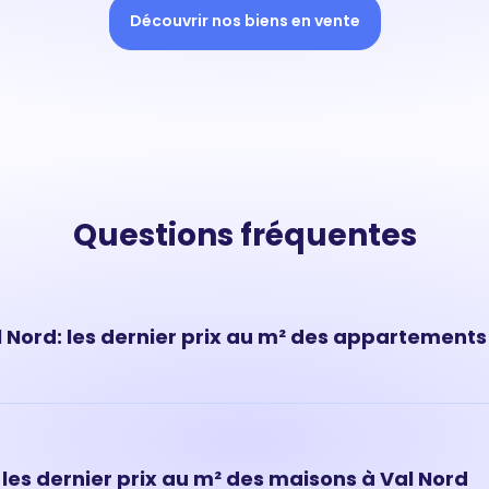
Découvrir nos biens en vente
Questions fréquentes
Nord: les dernier prix au m² des appartements 
ts à Val Nord ont évolué très rapidement ces dernières années. A
al Nord est de 3 079 € au m² en moyenne.
 les dernier prix au m² des maisons à Val Nord