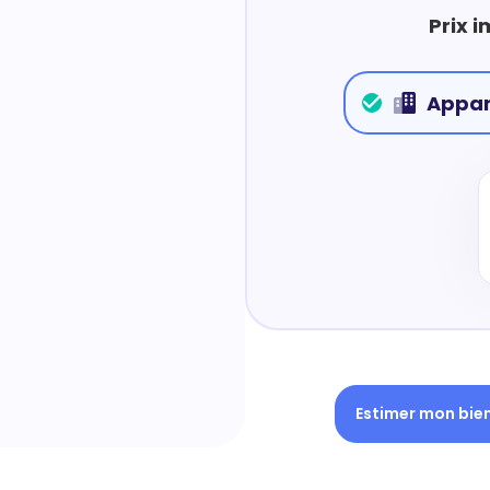
Prix 
Appa
Estimer mon bie